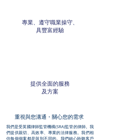
專業、遵守職業操守、
具​
豐富
經驗
提供全面的服務
及方案
重視與您溝通・關心您的需求
我們是受英國律師監管機構(SRA)監管的律師。我
們提供親切、高效率、專業的法律服務。我們相
信每個個案都是與別不同的。我們細心聆聽客戶