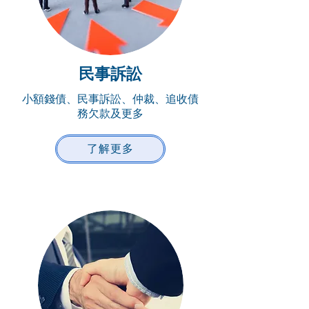
民事訴訟
小額錢債、民事訴訟、仲裁、追收債
務欠款及更多
了解更多